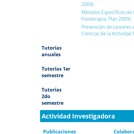
2009)
Métodos Específicos de I
Fisioterapia. Plan 2009)
Prevención de Lesiones e
Ciencias de la Actividad 
Tutorías
anuales
Tutorías 1er
semestre
Tutorías
2do
semestre
Actividad Investigadora
Publicaciones
Colabor