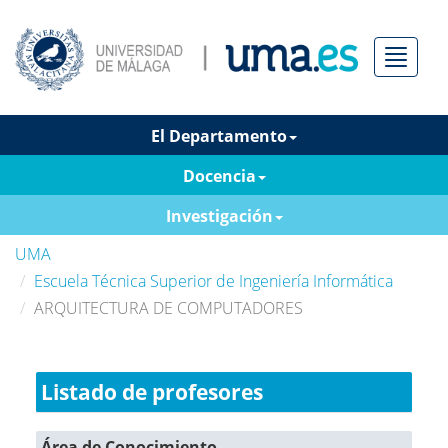
Menú
El Departamento
Docencia
Investigación
UMA
Escuela Técnica Superior de Ingeniería Informática
ARQUITECTURA DE COMPUTADORES
Listado de profesores
Área de Conocimiento