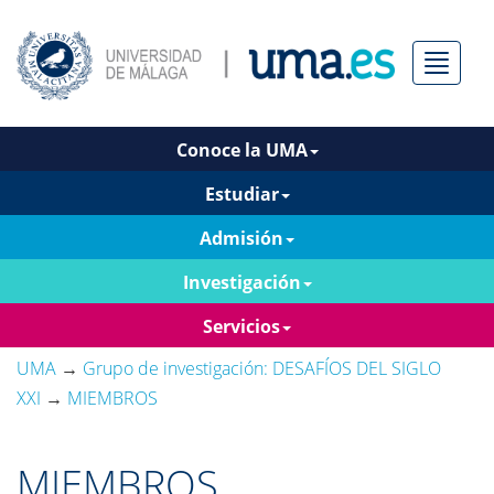
Menú
Conoce la UMA
Estudiar
Admisión
Investigación
Servicios
UMA
→
Grupo de investigación: DESAFÍOS DEL SIGLO
XXI
→
MIEMBROS
MIEMBROS