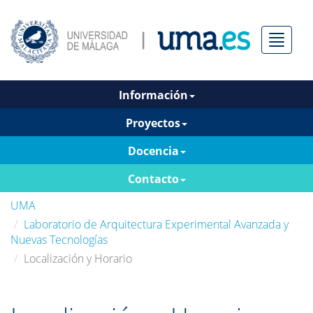
Menú
Información
Proyectos
Docencia
Contacto
UMA
Laboratorio de Arquitectura Experimental Avanzada y
Nuevas Tecnologías
Localización y Horario