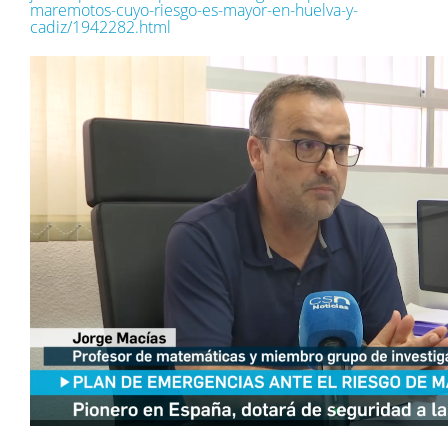
maremotos-cuyo-riesgo-es-mayor-en-huelva-y-
cadiz/1942282.html