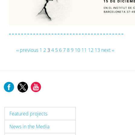
‹‹ previous
1
2
3
4
5
6
7
8
9
10
11
12
13
next ››
Featured projects
News in the Media