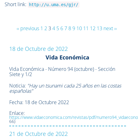
Short link:
http://u.uma.es/gjr/
‹‹ previous
1
2
3
4
5
6
7
8
9
10
11
12
13
next ››
18 de Octubre de 2022
Vida Económica
Vida Económica - Número 94 (octubre) - Sección
Siete y 1/2
Noticia:
"Hay un tsunami cada 25 años en las costas
españolas"
Fecha: 18 de Octubre 2022
Enlace:
https://www.vidaeconomica.com/revistas/pdf/numero94_vidaecono
66)
21 de Octubre de 2022