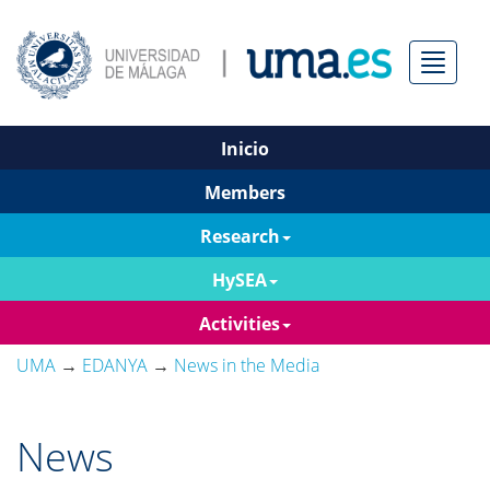
Menú
Inicio
Members
Research
HySEA
Activities
UMA
→
EDANYA
→
News in the Media
News