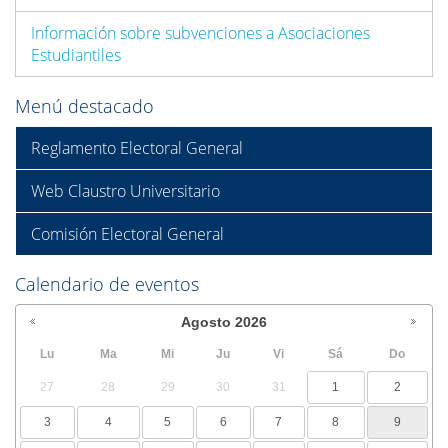
Información sobre subvenciones a Asociaciones
Estudiantiles
Menú destacado
Reglamento Electoral General
Web Claustro Universitario
Comisión Electoral General
Calendario de eventos
Agosto
2026
Lu
Ma
Mi
Ju
Vi
Sá
Do
27
28
29
30
31
1
2
3
4
5
6
7
8
9