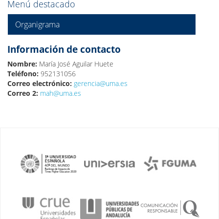
Menú destacado
Organigrama
Información de contacto
Nombre:
María José Aguilar Huete
Teléfono:
952131056
Correo electrónico:
gerencia@uma.es
Correo 2:
mah@uma.es