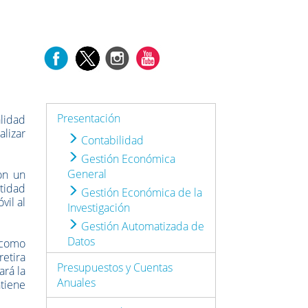
Presentación
lidad
alizar
Contabilidad
Gestión Económica
General
on un
ntidad
Gestión Económica de la
vil al
Investigación
Gestión Automatizada de
Datos
 como
retira
Presupuestos y Cuentas
ará la
Anuales
ntiene