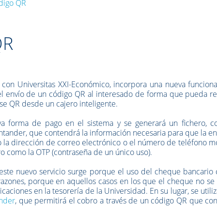
digo QR
QR
 con Universitas XXI-Económico, incorpora una nueva funciona
del envío de un código QR al interesado de forma que pueda re
se QR desde un cajero inteligente.
a forma de pago en el sistema y se generará un fichero, c
ntander, que contendrá la información necesaria para que la e
o la dirección de correo electrónico o el número de teléfono mó
ro como la OTP (contraseña de un único uso).
este nuevo servicio surge porque el uso del cheque bancario
razones, porque en aquellos casos en los que el cheque no se 
caciones en la tesorería de la Universidad. En su lugar, se utiliz
ander
, que permitirá el cobro a través de un código QR que co