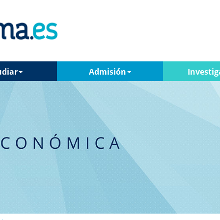
udiar
Admisión
Investig