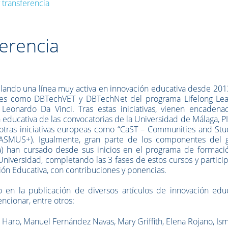
 transferencia
ferencia
lando una línea muy activa en innovación educativa desde 201
nales como DBTechVET y DBTechNet del programa Lifelong Lea
eonardo Da Vinci. Tras estas iniciativas, vienen encadena
educativa de las convocatorias de la Universidad de Málaga, P
 otras iniciativas europeas como “CaST – Communities and Stu
ASMUS+). Igualmente, gran parte de los componentes del 
ta) han cursado desde sus inicios en el programa de formaci
Universidad, completando las 3 fases de estos cursos y partic
ión Educativa, con contribuciones y ponencias.
en la publicación de diversos artículos de innovación educ
ncionar, entre otros:
 Haro, Manuel Fernández Navas, Mary Griffith, Elena Rojano, Is