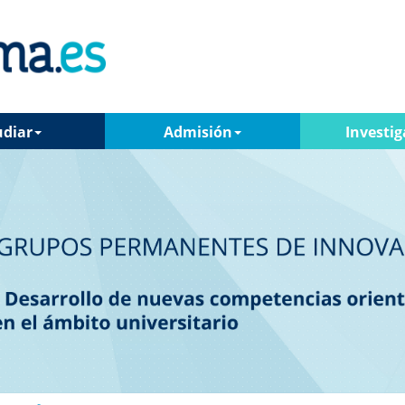
udiar
Admisión
Investig