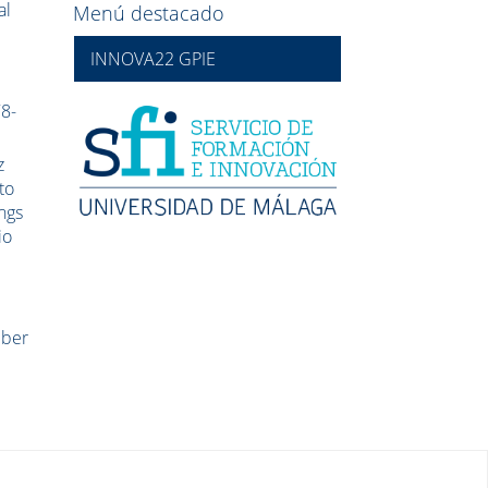
al
Menú destacado
INNOVA22 GPIE
78-
z
to
ngs
io
l
mber