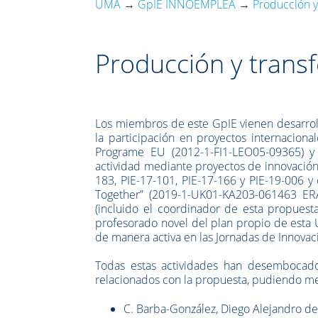
UMA
→
GpIE INNOEMPLEA
→
Producción y
Producción y trans
Los miembros de este GpIE vienen desarrol
la participación en proyectos internacio
Programe EU (2012-1-FI1-LEO05-09365) y L
actividad mediante proyectos de innovación 
183, PIE-17-101, PIE-17-166 y PIE-19-006 y
Together” (2019-1-UK01-KA203-061463 ER
(incluido el coordinador de esta propues
profesorado novel del plan propio de esta 
de manera activa en las Jornadas de Innovac
Todas estas actividades han desembocado 
relacionados con la propuesta, pudiendo me
C. Barba-González, Diego Alejandro de