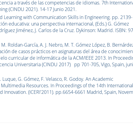
encia a través de las competencias de idiomas. 7th Internation
ing (CINDU 2021). 14-17 Junio 2021.
ed Learning with Communication Skills in Engineering. pp. 2139-
ción educativa: una perspectiva internacional, (Eds.) G. Gómez
ríguez Jiménez, J. Carlos de la Cruz. Dykinson: Madrid. ISBN: 9
M. M. Roldan-García, A. J. Nebro, M. T. Gómez López, B. Bernárde
nación de casos prácticos en asignaturas del área de conocimien
elo curricular de informática de la ACM/IEEE 2013. In Proceedi
cencia Universitaria (CINDU 2017) pp 701-705, Vigo, Spain, jun
, R. Luque, G. Gómez, F. Velasco, R. Godoy. An Academic
ultimedia Resources. In Proceedings of the 14th Internationa
d Innovation. (ICERI'2011). pp.6654-6661 Madrid, Spain, Nove