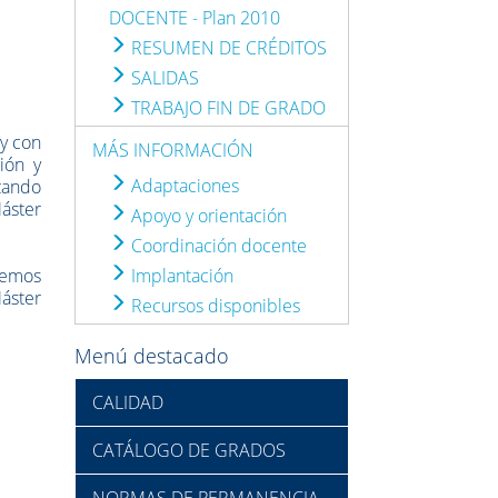
DOCENTE - Plan 2010
RESUMEN DE CRÉDITOS
SALIDAS
TRABAJO FIN DE GRADO
 y con
MÁS INFORMACIÓN
ión y
Adaptaciones
zando
Máster
Apoyo y orientación
Coordinación docente
odemos
Implantación
Máster
Recursos disponibles
Menú destacado
CALIDAD
CATÁLOGO DE GRADOS
NORMAS DE PERMANENCIA