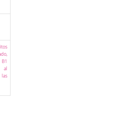
itos
ado,
l B1
e al
las