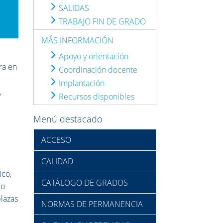
SALIDAS
TRABAJO FIN DE GRADO
MÁS INFORMACIÓN
Apoyo y orientación
ra en
Coordinación docente
Implantación
,
Recursos disponibles
Menú destacado
ACCESO
y
CALIDAD
ico,
CATÁLOGO DE GRADOS
lo
plazas
NORMAS DE PERMANENCIA