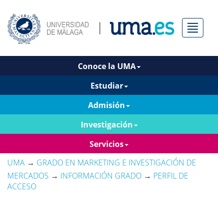
Menú
Conoce la UMA
Estudiar
Admisión
Investigación
Servicios
UMA
→
GRADO EN MARKETING E INVESTIGACIÓN DE
MERCADOS
→
INFORMACIÓN GRADO
→
PERFIL DE
ACCESO