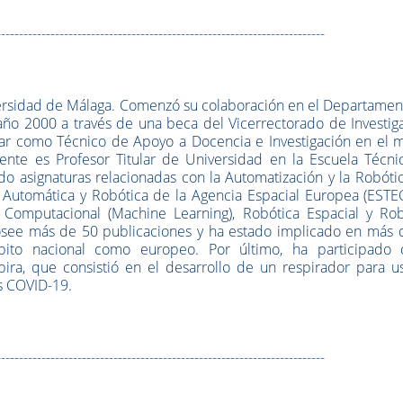
-------------------------------------------------------------------------
versidad de Málaga. Comenzó su colaboración en el Departamen
año 2000 a través de una beca del Vicerrectorado de Investig
jar como Técnico de Apoyo a Docencia e Investigación en el 
nte es Profesor Titular de Universidad en la Escuela Técni
ndo asignaturas relacionadas con la Automatización y la Robóti
 Automática y Robótica de la Agencia Espacial Europea (ESTEC
e Computacional (Machine Learning), Robótica Espacial y Rob
posee más de 50 publicaciones y ha estado implicado en más 
bito nacional como europeo. Por último, ha participado
pira, que consistió en el desarrollo de un respirador para u
es COVID-19.
-------------------------------------------------------------------------