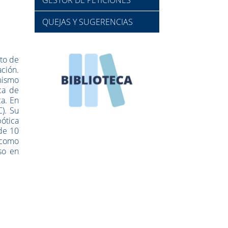
QUEJAS Y SUGERENCIAS
to de
ación.
mismo
ca de
ca. En
). Su
ótica
de 10
 como
so en