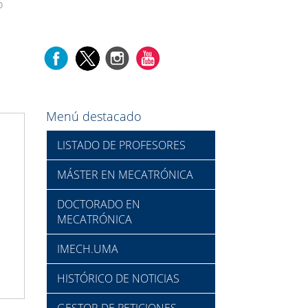
o
Menú destacado
LISTADO DE PROFESORES
MÁSTER EN MECATRÓNICA
DOCTORADO EN
MECATRÓNICA
IMECH.UMA
HISTÓRICO DE NOTICIAS
GESTOR DE PETICIONES