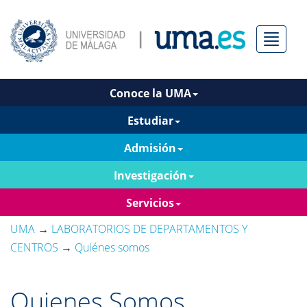
Menú
Conoce la UMA
Estudiar
Admisión
Investigación
Servicios
UMA
→
LABORATORIOS DE DEPARTAMENTOS Y
CENTROS
→
Quiénes somos
Quienes Somos