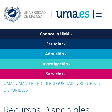
Menú
Conoce la UMA
Estudiar
Admisión
Investigación
Servicios
UMA
→
MÁSTER EN CIBERSEGURIDAD
→
RECURSOS
DISPONIBLES
Recursos Disponibles