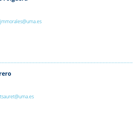
:
jmmorales@uma.es
rero
:
tsauret@uma.es