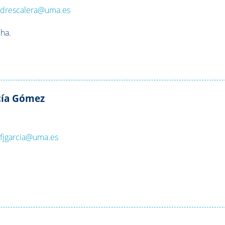
:
drescalera@uma.es
ha.
rcía Gómez
:
fjgarcia@uma.es