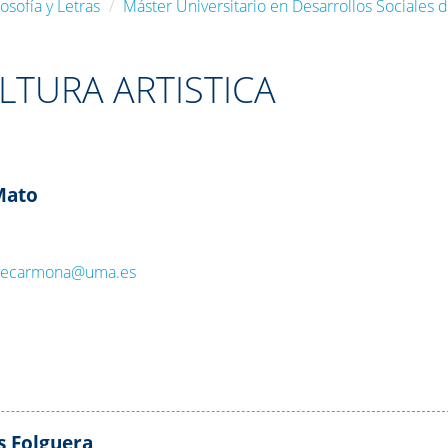
osofía y Letras
Máster Universitario en Desarrollos Sociales de
TURA ARTISTICA
Mato
:
ecarmona@uma.es
s Folguera