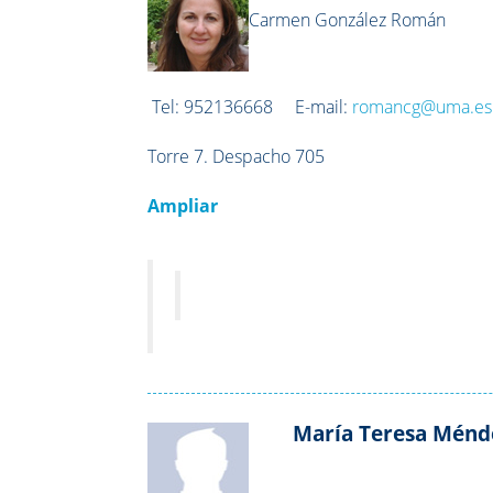
Carmen González Román
Tel:
952136668
E-mail:
romancg@uma.es
Torre 7. Despacho 705
Ampliar
María Teresa Ménd