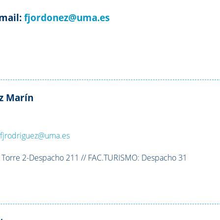
mail:
fjordonez@uma.es
z Marín
:
fjrodriguez@uma.es
:
Torre 2-Despacho 211 // FAC.TURISMO: Despacho 31