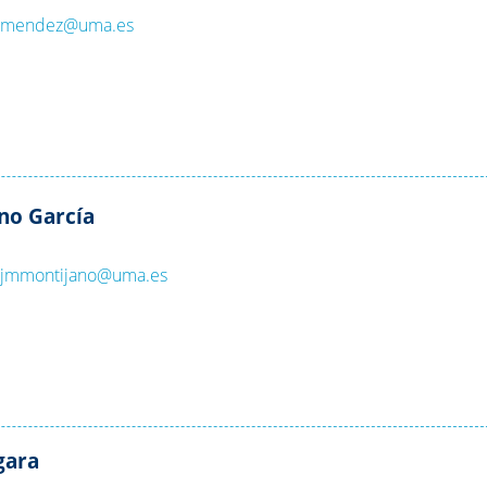
:
mendez@uma.es
ano García
:
jmmontijano@uma.es
gara