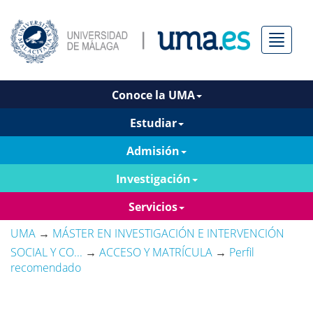
Menú
Conoce la UMA
Estudiar
Admisión
Investigación
Servicios
UMA
→
MÁSTER EN INVESTIGACIÓN E INTERVENCIÓN
SOCIAL Y CO...
→
ACCESO Y MATRÍCULA
→
Perfil
recomendado