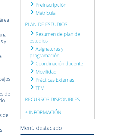
Preinscripción
Matrícula
 área
PLAN DE ESTUDIOS
Resumen de plan de
una
estudios
s y
Asignaturas y
programación
a
Coordinación docente
Movilidad
bajos
Prácticas Externas
TFM
es de
RECURSOS DISPONIBLES
ado
+ INFORMACIÓN
s de
Menú destacado
os