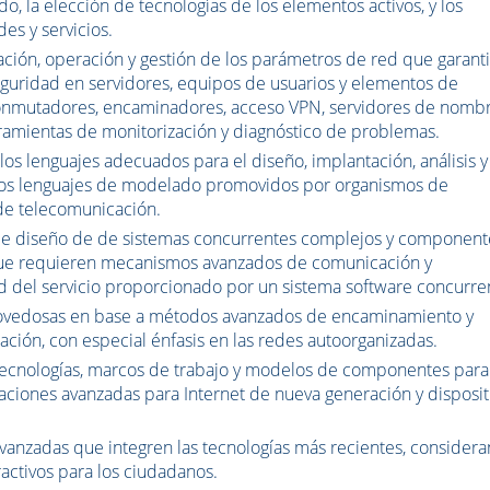
o, la elección de tecnologías de los elementos activos, y los
des y servicios.
ación, operación y gestión de los parámetros de red que garant
eguridad en servidores, equipos de usuarios y elementos de
(conmutadores, encaminadores, acceso VPN, servidores de nombr
rramientas de monitorización y diagnóstico de problemas.
os lenguajes adecuados para el diseño, implantación, análisis y
r los lenguajes de modelado promovidos por organismos de
 de telecomunicación.
de diseño de de sistemas concurrentes complejos y component
 que requieren mecanismos avanzados de comunicación y
idad del servicio proporcionado por un sistema software concurre
novedosas en base a métodos avanzados de encaminamiento y
ión, con especial énfasis en las redes autoorganizadas.
tecnologías, marcos de trabajo y modelos de componentes para
icaciones avanzadas para Internet de nueva generación y disposit
vanzadas que integren las tecnologías más recientes, consider
ractivos para los ciudadanos.