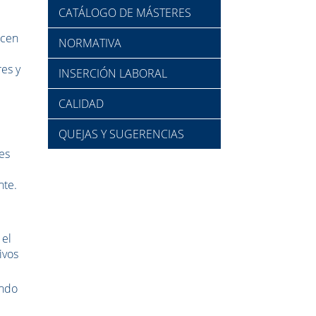
CATÁLOGO DE MÁSTERES
icen
NORMATIVA
es y
INSERCIÓN LABORAL
CALIDAD
QUEJAS Y SUGERENCIAS
es
nte.
 el
ivos
ando