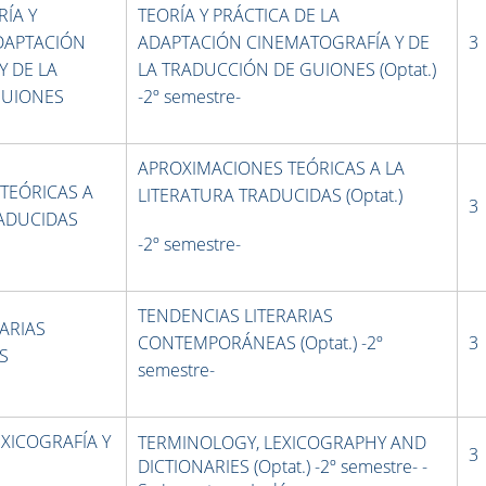
ÍA Y
TEORÍA Y PRÁCTICA DE LA
ADAPTACIÓN
ADAPTACIÓN CINEMATOGRAFÍA Y DE
3
Y DE LA
LA TRADUCCIÓN DE GUIONES (Optat.)
GUIONES
-2º semestre-
APROXIMACIONES TEÓRICAS A LA
TEÓRICAS A
LITERATURA TRADUCIDAS (Optat.)
3
RADUCIDAS
-2º semestre-
TENDENCIAS LITERARIAS
ARIAS
CONTEMPORÁNEAS (Optat.) -2º
3
S
semestre-
XICOGRAFÍA Y
TERMINOLOGY, LEXICOGRAPHY AND
3
DICTIONARIES (Optat.) -2º semestre- -