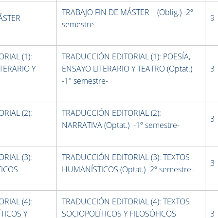
TRABAJO FIN DE MÁSTER (Oblig.) -2º
MÁSTER
9
semestre-
RIAL (1):
TRADUCCIÓN EDITORIAL (1): POESÍA,
ITERARIO Y
ENSAYO LITERARIO Y TEATRO (Optat.)
3
-1º semestre-
RIAL (2):
TRADUCCIÓN EDITORIAL (2):
3
NARRATIVA (Optat.) -1º semestre-
RIAL (3):
TRADUCCIÓN EDITORIAL (3): TEXTOS
3
TICOS
HUMANÍSTICOS (Optat.) -2º semestre-
RIAL (4):
TRADUCCIÓN EDITORIAL (4): TEXTOS
TICOS Y
SOCIOPOLÍTICOS Y FILOSÓFICOS
3