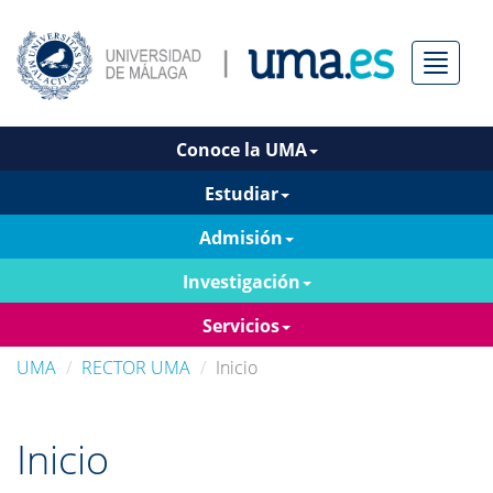
Menú
Conoce la UMA
Estudiar
Admisión
Investigación
Servicios
UMA
RECTOR UMA
Inicio
Inicio