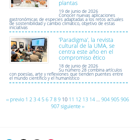
plantas
19 de junio de 2026
Conocer nuevas aplicaciones
gastronómicas de especies adaptadas a los retos actuales
de sostenibilidad y cambio climático, objetivo de estas
iniciativas
'Paradigma', la revista
cultural de la UMA, se
centra este año en el
compromiso ético
18 de junio de 2026
Su número 28 combina artículos
con poesías, arte y reflexiones que tienden puentes entre
el mundo científico y el humanístico
‹‹ previo
1
2
3
4
5
6
7
8
9
10
11
12
13
14
...
904
905
906
907
siguiente ››