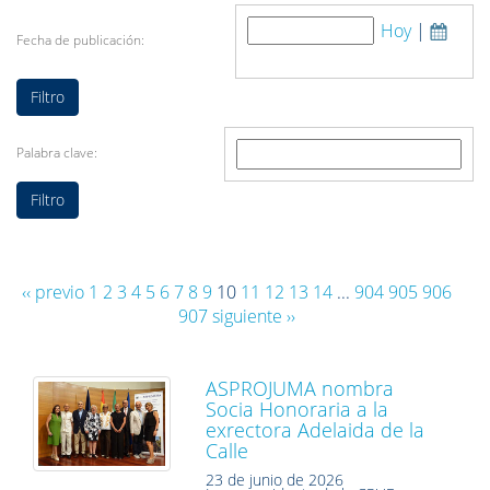
Hoy
|
Fecha de publicación:
Palabra clave:
‹‹ previo
1
2
3
4
5
6
7
8
9
10
11
12
13
14
...
904
905
906
907
siguiente ››
ASPROJUMA nombra
Socia Honoraria a la
exrectora Adelaida de la
Calle
23 de junio de 2026