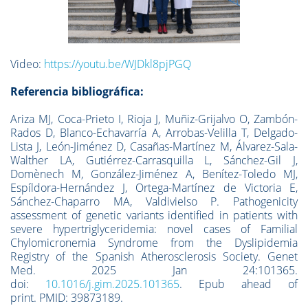
Video:
https://youtu.be/WJDkl8pjPGQ
Referencia bibliográfica:
Ariza MJ, Coca-Prieto I, Rioja J, Muñiz-Grijalvo O, Zambón-
Rados D, Blanco-Echavarría A, Arrobas-Velilla T, Delgado-
Lista J, León-Jiménez D, Casañas-Martínez M, Álvarez-Sala-
Walther LA, Gutiérrez-Carrasquilla L, Sánchez-Gil J,
Domènech M, González-Jiménez A, Benítez-Toledo MJ,
Espíldora-Hernández J, Ortega-Martínez de Victoria E,
Sánchez-Chaparro MA, Valdivielso P. Pathogenicity
assessment of genetic variants identified in patients with
severe hypertriglyceridemia: novel cases of Familial
Chylomicronemia Syndrome from the Dyslipidemia
Registry of the Spanish Atherosclerosis Society. Genet
Med. 2025 Jan 24:101365.
doi:
10.1016/j.gim.2025.101365
. Epub ahead of
print. PMID: 39873189.