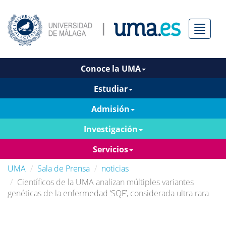
Menú
Conoce la UMA
Estudiar
Admisión
Investigación
Servicios
UMA
Sala de Prensa
noticias
Científicos de la UMA analizan múltiples variantes
genéticas de la enfermedad ‘SQF’, considerada ultra rara