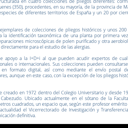
tructurada en cuatro colecciones de pliegos diferentes: corm
líquenes (350), procedentes, en su mayoría, de la provincia de M
pecies de diferentes territorios de España y un 20 por cien
jemplares de colecciones de pliegos históricos y unos 200 
a la identificación taxonómica de una planta por primera vez
paraciones microscópicas de polen purificado y otra aerobiol
directamente para el estudio de las alergias.
 de apoyo a la I+D+i al que pueden acudir expertos de cual
ionales o internacionales. Sus colecciones pueden consultars
 en formato digital, así como mediante el envío postal d
es, aunque en este caso, con la excepción de los pliegos hist
e creado en 1972 dentro del Colegio Universitario y desde 19
ar Cabezudo. Ubicado actualmente en el sótano de la Facult
metros cuadrados, un espacio que, según este profesor emérito
tualidad el Vicerrectorado de Investigación y Transferencia
cación definitiva.