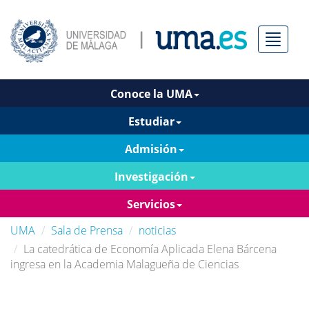
Menú
Conoce la UMA
Estudiar
Admisión
Investigación
Servicios
UMA
Sala de Prensa
noticias
La catedrática de Economía Aplicada Elena Bárcena
ingresa en la Academia Malagueña de Ciencias