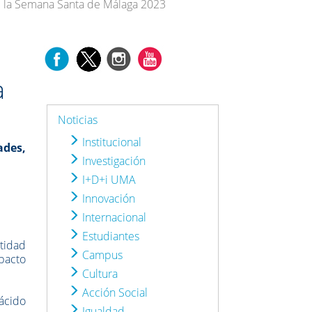
 de la Semana Santa de Málaga 2023
a
Noticias
Institucional
ades,
Investigación
I+D+i UMA
Innovación
Internacional
Estudiantes
tidad
Campus
pacto
Cultura
Acción Social
lácido
Igualdad