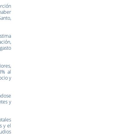
rción
haber
Santo,
.
estima
ación,
 gasto
iores,
8% al
ocio y
ándose
ntes y
tales
 y el
udios