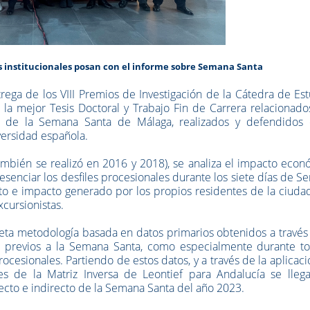
s institucionales posan con el informe sobre Semana Santa
ega de los VIII Premios de Investigación de la Cátedra de Es
la mejor Tesis Doctoral y Trabajo Fin de Carrera relacionado
os de la Semana Santa de Málaga, realizados y defendidos 
versidad española.
también se realizó en 2016 y 2018), se analiza el impacto eco
esenciar los desfiles procesionales durante los siete días de 
sto e impacto generado por los propios residentes de la ciuda
xcursionistas.
eta metodología basada en datos primarios obtenidos a través
as previos a la Semana Santa, como especialmente durante to
ocesionales. Partiendo de estos datos, y a través de la aplicac
es de la Matriz Inversa de Leontief para Andalucía se llega
ecto e indirecto de la Semana Santa del año 2023.