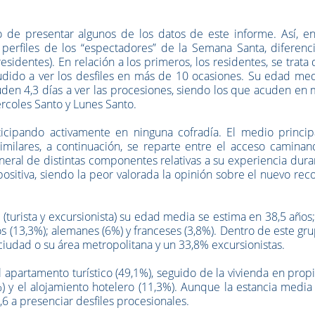
 de presentar algunos de los datos de este informe. Así, en
 perfiles de los “espectadores” de la Semana Santa, diferenc
 residentes). En relación a los primeros, los residentes, se trata
cudido a ver los desfiles en más de 10 ocasiones. Su edad me
den 4,3 días a ver las procesiones, siendo los que acuden en
ércoles Santo y Lunes Santo.
icipando activamente en ninguna cofradía. El medio princip
imilares, a continuación, se reparte entre el acceso caminan
eneral de distintas componentes relativas a su experiencia dura
tiva, siendo la peor valorada la opinión sobre el nuevo reco
e (turista y excursionista) su edad media se estima en 38,5 años
s (13,3%); alemanes (6%) y franceses (3,8%). Dentro de este gru
 ciudad o su área metropolitana y un 33,8% excursionistas.
el apartamento turístico (49,1%), seguido de la vivienda en pro
) y el alojamiento hotelero (11,3%). Aunque la estancia media
,6 a presenciar desfiles procesionales.