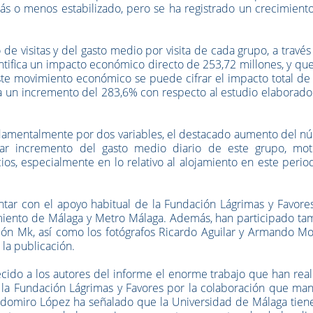
más o menos estabilizado, pero se ha registrado un crecimien
de visitas y del gasto medio por visita de cada grupo, a través
tifica un impacto económico directo de 253,72 millones, y que
este movimiento económico se puede cifrar el impacto total d
ica un incremento del 283,6% con respecto al estudio elaborad
damentalmente por dos variables, el destacado aumento del n
ular incremento del gasto medio diario de este grupo, mot
os, especialmente en lo relativo al alojamiento en este peri
tar con el apoyo habitual de la Fundación Lágrimas y Favores
miento de Málaga y Metro Málaga. Además, han participado ta
ión Mk, así como los fotógrafos Ricardo Aguilar y Armando Mo
 la publicación.
ecido a los autores del informe el enorme trabajo que han rea
 la Fundación Lágrimas y Favores por la colaboración que man
odomiro López ha señalado que la Universidad de Málaga tien