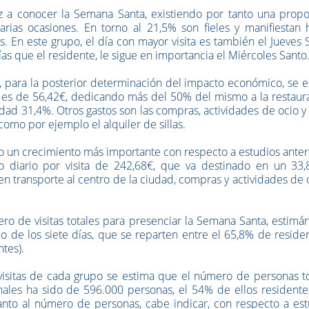
z a conocer la Semana Santa, existiendo por tanto una propo
arias ocasiones. En torno al 21,5% son fieles y manifiestan 
 En este grupo, el día con mayor visita es también el Jueves 
as que el residente, le sigue en importancia el Miércoles Santo
os, para la posterior determinación del impacto económico, se 
e es de 56,42€, dedicando más del 50% del mismo a la restaur
udad 31,4%. Otros gastos son las compras, actividades de ocio y
omo por ejemplo el alquiler de sillas.
ido un crecimiento más importante con respecto a estudios anter
 diario por visita de 242,68€, que va destinado en un 33,
 en transporte al centro de la ciudad, compras y actividades de 
ero de visitas totales para presenciar la Semana Santa, estim
abo de los siete días, que se reparten entre el 65,8% de reside
ntes).
isitas de cada grupo se estima que el número de personas to
ales ha sido de 596.000 personas, el 54% de ellos residentes
anto al número de personas, cabe indicar, con respecto a est