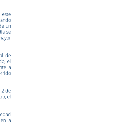
 este
iando
 de un
dia se
 mayor
al de
do, el
nte la
rrido
; 2 de
po, el
piedad
 en la