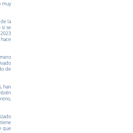
to muy
 de la
 si se
e 2023
o hace
úmero
ivado
odo de
, han
mbién
reno,
lizado
tiene
e que