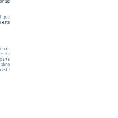
tintas
l que
 esta
e co-
do de
parte
iplina
n este