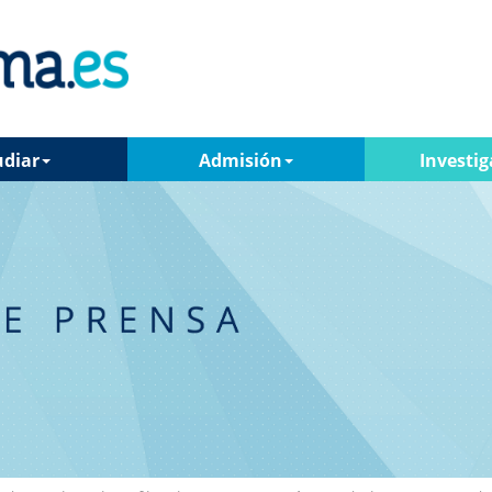
udiar
Admisión
Investig