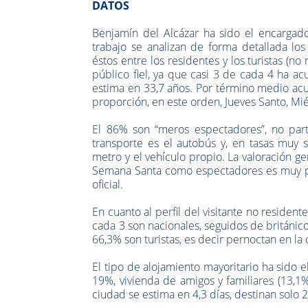
DATOS
Benjamín del Alcázar ha sido el encargado
trabajo se analizan de forma detallada los
éstos entre los residentes y los turistas (no
público fiel, ya que casi 3 de cada 4 ha a
estima en 33,7 años. Por término medio acu
proporción, en este orden, Jueves Santo, Mi
El 86% son “meros espectadores”, no part
transporte es el autobús y, en tasas muy s
metro y el vehículo propio. La valoración g
Semana Santa como espectadores es muy posi
oficial.
En cuanto al perfil del visitante no resident
cada 3 son nacionales, seguidos de británico
66,3% son turistas, es decir pernoctan en la
El tipo de alojamiento mayoritario ha sido 
19%, vivienda de amigos y familiares (13,1%
ciudad se estima en 4,3 días, destinan solo 2