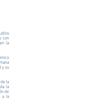
tudios
s con
en la
nómico
Semana
d y su
 de la
da la
ión de
 a la