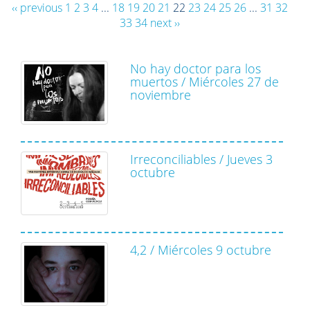
‹‹ previous
1
2
3
4
...
18
19
20
21
22
23
24
25
26
...
31
32
33
34
next ››
No hay doctor para los
muertos / Miércoles 27 de
noviembre
Irreconciliables / Jueves 3
octubre
4,2 / Miércoles 9 octubre