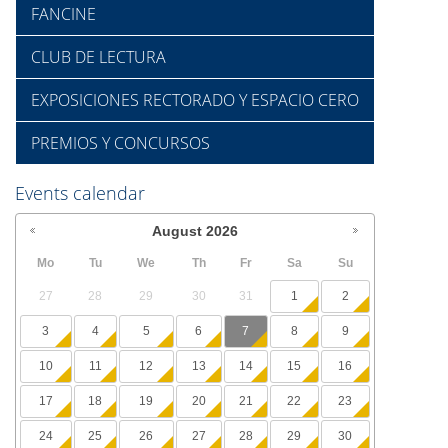
FANCINE
CLUB DE LECTURA
EXPOSICIONES RECTORADO Y ESPACIO CERO
PREMIOS Y CONCURSOS
Events calendar
August
2026
Mo
Tu
We
Th
Fr
Sa
Su
27
28
29
30
31
1
2
3
4
5
6
7
8
9
10
11
12
13
14
15
16
17
18
19
20
21
22
23
24
25
26
27
28
29
30