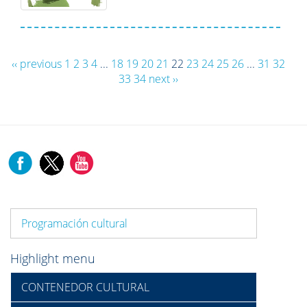
‹‹ previous
1
2
3
4
...
18
19
20
21
22
23
24
25
26
...
31
32
33
34
next ››
Programación cultural
Highlight menu
CONTENEDOR CULTURAL