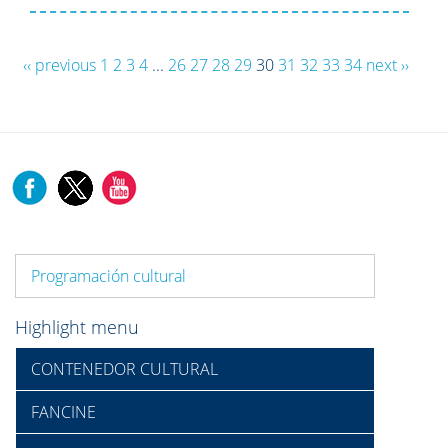
‹‹ previous
1
2
3
4
...
26
27
28
29
30
31
32
33
34
next ››
Programación cultural
Highlight menu
CONTENEDOR CULTURAL
FANCINE