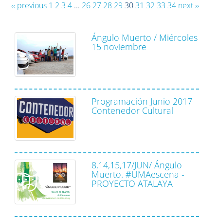
‹‹ previous
1
2
3
4
...
26
27
28
29
30
31
32
33
34
next ››
Ángulo Muerto / Miércoles
15 noviembre
Programación Junio 2017
Contenedor Cultural
8,14,15,17/JUN/ Ángulo
Muerto. #UMAescena -
PROYECTO ATALAYA