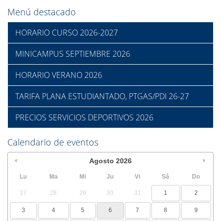
Menú destacado
HORARIO CURSO 2026-2027
MINICAMPUS SEPTIEMBRE 2026
HORARIO VERANO 2026
TARIFA PLANA ESTUDIANTADO, PTGAS/PDI 26-27
PRECIOS SERVICIOS DEPORTIVOS 2026
Calendario de eventos
Agosto
2026
Lu
Ma
Mi
Ju
Vi
Sá
Do
27
28
29
30
31
1
2
3
4
5
6
7
8
9