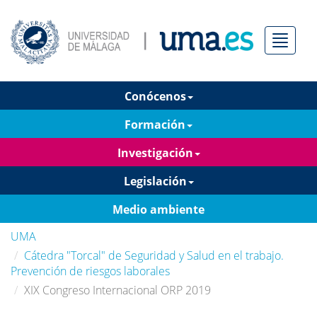
Menú
Conócenos
Formación
Investigación
Legislación
Medio ambiente
UMA
Cátedra "Torcal" de Seguridad y Salud en el trabajo.
Prevención de riesgos laborales
XIX Congreso Internacional ORP 2019