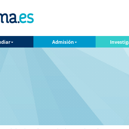
udiar
Admisión
Investig