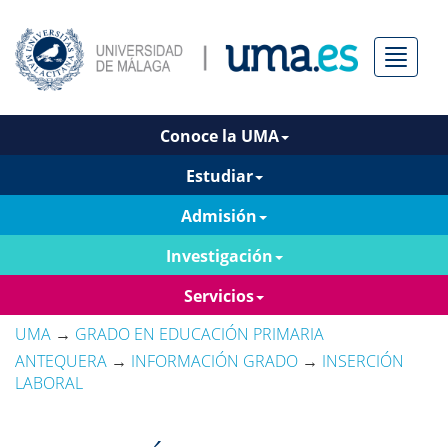
Menú
Conoce la UMA
Estudiar
Admisión
Investigación
Servicios
UMA
→
GRADO EN EDUCACIÓN PRIMARIA
ANTEQUERA
→
INFORMACIÓN GRADO
→
INSERCIÓN
LABORAL