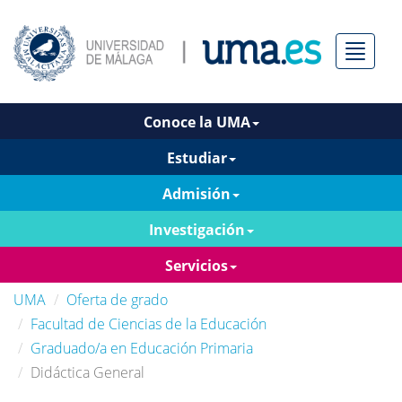
Menú
Conoce la UMA
Estudiar
Admisión
Investigación
Servicios
UMA
Oferta de grado
Facultad de Ciencias de la Educación
Graduado/a en Educación Primaria
Didáctica General