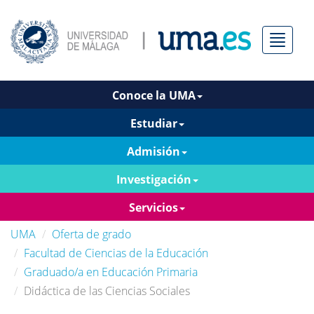
Menú
Conoce la UMA
Estudiar
Admisión
Investigación
Servicios
UMA
Oferta de grado
Facultad de Ciencias de la Educación
Graduado/a en Educación Primaria
Didáctica de las Ciencias Sociales