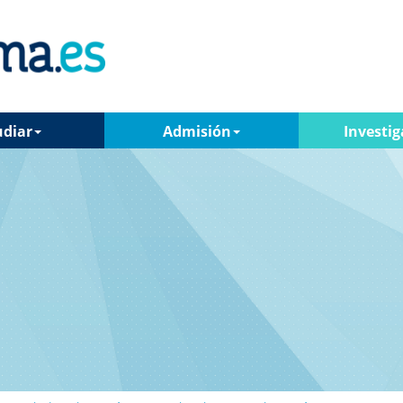
udiar
Admisión
Investig