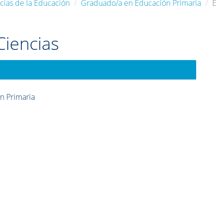
cias de la Educación
Graduado/a en Educación Primaria
E
Ciencias
n Primaria