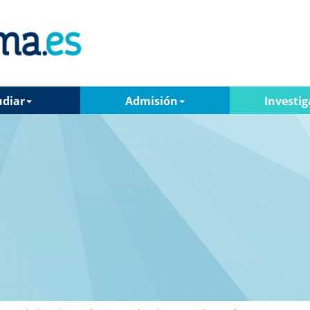
udiar
Admisión
Investig