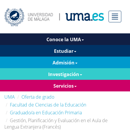
Menú
Conoce la UMA
Estudiar
Admisión
Investigación
Servicios
UMA
Oferta de grado
Facultad de Ciencias de la Educación
Graduado/a en Educación Primaria
Gestión, Planificación y Evaluación en el Aula de
Lengua Extranjera (Francés)