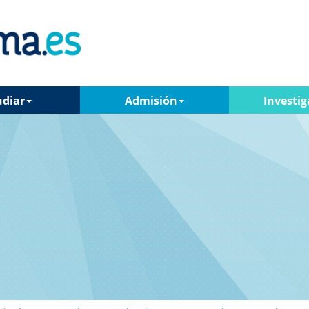
udiar
Admisión
Investig