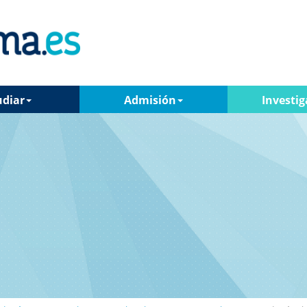
udiar
Admisión
Investig