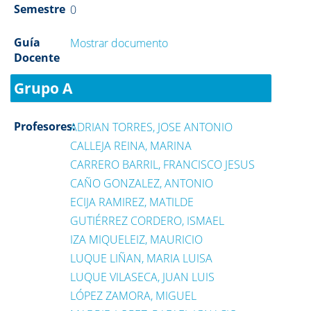
Semestre
0
Guía
Mostrar documento
Docente
Grupo A
Profesores:
ADRIAN TORRES, JOSE ANTONIO
CALLEJA REINA, MARINA
CARRERO BARRIL, FRANCISCO JESUS
CAÑO GONZALEZ, ANTONIO
ECIJA RAMIREZ, MATILDE
GUTIÉRREZ CORDERO, ISMAEL
IZA MIQUELEIZ, MAURICIO
LUQUE LIÑAN, MARIA LUISA
LUQUE VILASECA, JUAN LUIS
LÓPEZ ZAMORA, MIGUEL