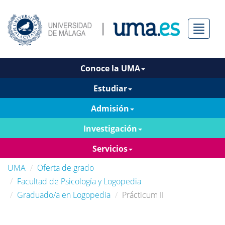
Menú
Conoce la UMA
Estudiar
Admisión
Investigación
Servicios
UMA
Oferta de grado
Facultad de Psicología y Logopedia
Graduado/a en Logopedia
Prácticum II