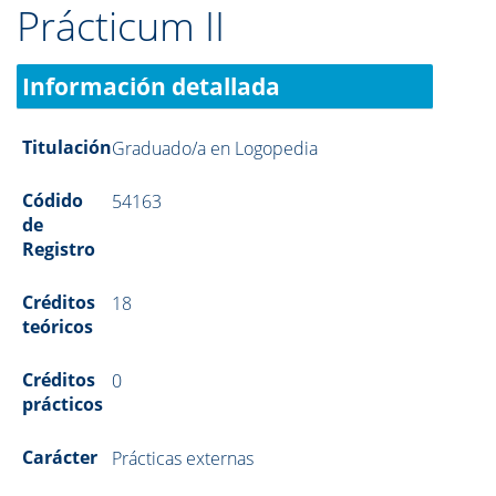
Prácticum II
Información detallada
Titulación
Graduado/a en Logopedia
Códido
54163
de
Registro
Créditos
18
teóricos
Créditos
0
prácticos
Carácter
Prácticas externas