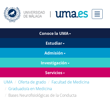
Menú
Conoce la UMA
Estudiar
Admisión
Investigación
Servicios
UMA
Oferta de grado
Facultad de Medicina
Graduado/a en Medicina
Bases Neurofisiológicas de la Conducta