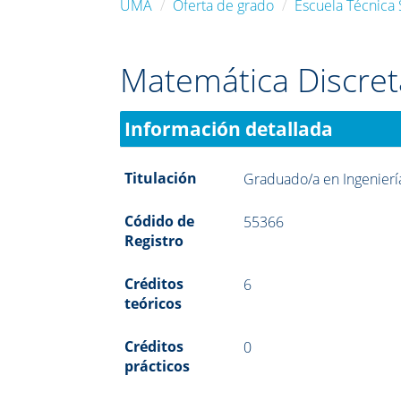
UMA
Oferta de grado
Escuela Técnica 
Matemática Discret
Información detallada
Titulación
Graduado/a en Ingenierí
Códido de
55366
Registro
Créditos
6
teóricos
Créditos
0
prácticos