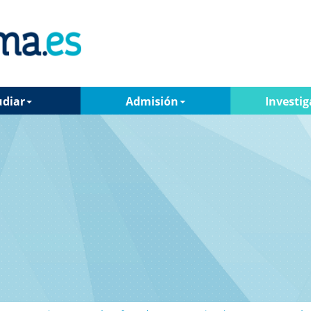
udiar
Admisión
Investig