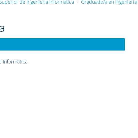
Superior de Ingeniería Informática
Graduado/a en Ingeniería 
a
a Informática