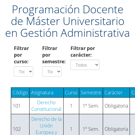
Programación Docente
de Máster Universitario
en Gestión Administrativa
Filtrar
Filtrar
Filtrar por
por
por
carácter:
curso:
semestre:
Código
Asignatura
Curso
Semestre
Carácter
C
Derecho
101
1
1º Sem.
Obligatoria
Constitucional
Derecho de la
Unión
102
1
1º Sem.
Obligatoria
Europea y