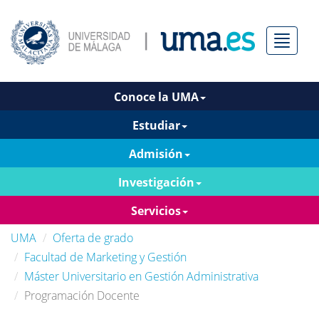
Menú
Conoce la UMA
Estudiar
Admisión
Investigación
Servicios
UMA
Oferta de grado
Facultad de Marketing y Gestión
Máster Universitario en Gestión Administrativa
Programación Docente