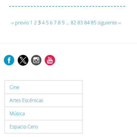
‹‹ previo
1
2
3
4
5
6
7
8
9
...
82
83
84
85
siguiente ››
Cine
Artes Escénicas
Música
Espacio Cero