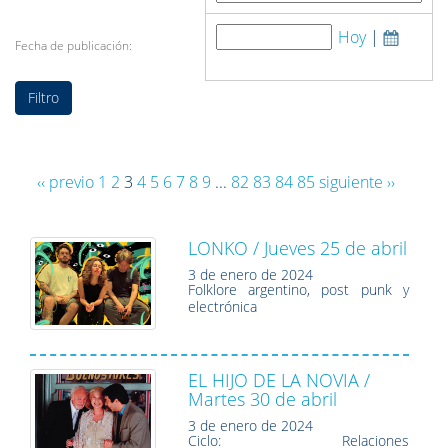
Hoy
|
Fecha de publicación:
‹‹ previo
1
2
3
4
5
6
7
8
9
...
82
83
84
85
siguiente ››
LONKO / Jueves 25 de abril
3 de enero de 2024
Folklore argentino, post punk y
electrónica
EL HIJO DE LA NOVIA /
Martes 30 de abril
3 de enero de 2024
Ciclo: Relaciones