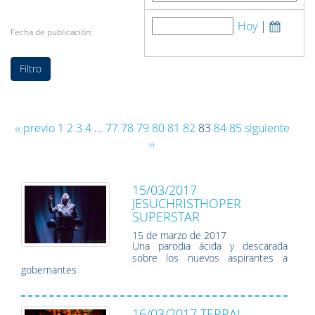
Hoy
|
Fecha de publicación:
‹‹ previo
1
2
3
4
...
77
78
79
80
81
82
83
84
85
siguiente
››
15/03/2017
JESUCHRISTHOPER
SUPERSTAR
15 de marzo de 2017
Una parodia ácida y descarada
sobre los nuevos aspirantes a
gobernantes
16/03/2017 TERRAL