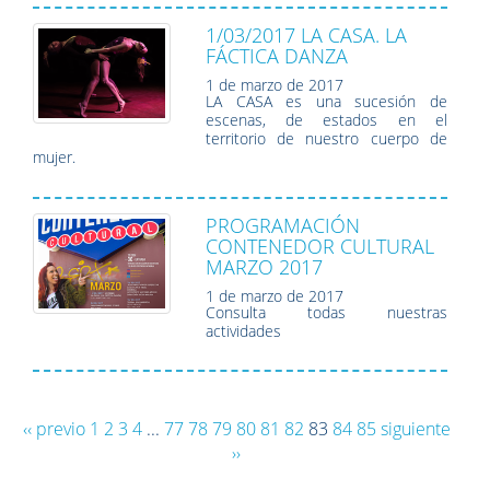
1/03/2017 LA CASA. LA
FÁCTICA DANZA
1 de marzo de 2017
LA CASA es una sucesión de
escenas, de estados en el
territorio de nuestro cuerpo de
mujer.
PROGRAMACIÓN
CONTENEDOR CULTURAL
MARZO 2017
1 de marzo de 2017
Consulta todas nuestras
actividades
‹‹ previo
1
2
3
4
...
77
78
79
80
81
82
83
84
85
siguiente
››