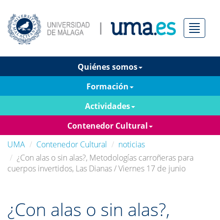
Menú
Quiénes somos
Formación
Actividades
Contenedor Cultural
UMA
Contenedor Cultural
noticias
¿Con alas o sin alas?, Metodologías carroñeras para
cuerpos invertidos, Las Dianas / Viernes 17 de junio
¿Con alas o sin alas?,