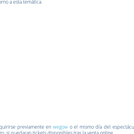
orno a esta temática.
dquirirse previamente en
wegow
o el mismo día del espectácu
, si quedaran tickets disponibles tras la venta online.