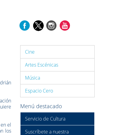
Cine
Artes Escénicas
Música
drián
Espacio Cero
sación
Menú destacado
quiere
Servicio de Cultura
 en el
án los
Suscríbete a nuestra