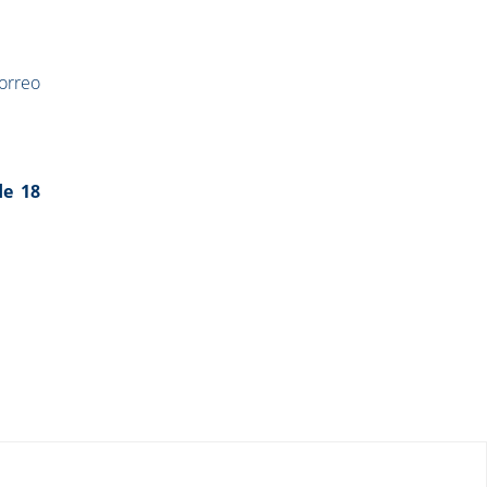
rreo
de 18