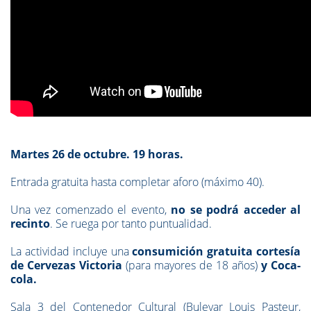
Martes 26 de octubre. 19 horas.
Entrada gratuita hasta completar aforo
(máximo 40).
Una vez comenzado el evento,
no se podrá acceder al
recinto
. Se ruega por tanto puntualidad.
La actividad incluye una
consumición gratuita cortesía
de Cervezas Victoria
(para mayores de 18 años)
y Coca-
cola.
Sala 3 del Contenedor Cultural (Bulevar Louis Pasteur,