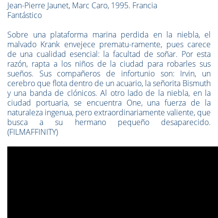
Jean-Pierre Jaunet, Marc Caro, 1995. Francia
Fantástico
Sobre una plataforma marina perdida en la niebla, el
malvado Krank envejece prematu-ramente, pues carece
de una cualidad esencial: la facultad de soñar. Por esta
razón, rapta a los niños de la ciudad para robarles sus
sueños. Sus compañeros de infortunio son: Irvin, un
cerebro que flota dentro de un acuario, la señorita Bismuth
y una banda de clónicos. Al otro lado de la niebla, en la
ciudad portuaria, se encuentra One, una fuerza de la
naturaleza ingenua, pero extraordinariamente valiente, que
busca a su hermano pequeño desaparecido.
(FILMAFFINITY)