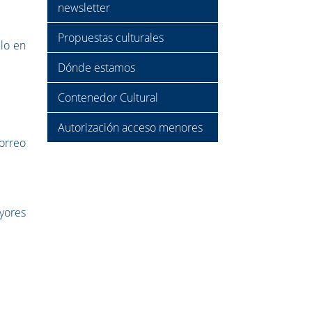
newsletter
Propuestas culturales
lo en
Dónde estamos
Contenedor Cultural
Autorización acceso menores
rreo
yores