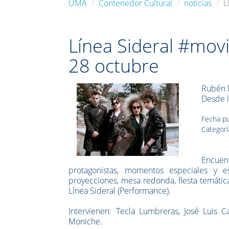
UMA
Contenedor Cultural
noticias
L
Línea Sideral #mov
28 octubre
Rubén M
Desde l
Fecha pu
Categorí
Encuent
protagonistas, momentos especiales y 
proyecciones, mesa redonda, fiesta temática
Línea Sideral (Performance).
Intervienen: Tecla Lumbreras, José Luis C
Moniche.