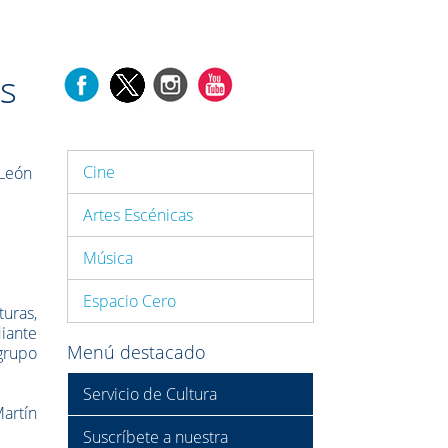
es
Cine
 León
Artes Escénicas
Música
Espacio Cero
uras,
iante
Menú destacado
 grupo
Servicio de Cultura
artín
Suscríbete a nuestra