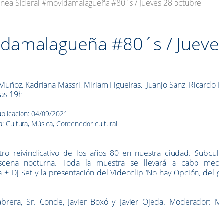
ínea Sideral #movidamalagueña #80´s / Jueves 28 octubre
idamalagueña #80´s / Juev
uñoz, Kadriana Massri, Miriam Figueiras,
Juanjo Sanz, Ricardo
as 19h
blicación: 04/09/2021
a: Cultura, Música, Contenedor cultural
ro reivindicativo de los años 80 en nuestra ciudad. Subcult
escena nocturna. Toda la muestra se llevará a cabo med
 + Dj Set y la presentación del Videoclip ‘No hay Opción, del
abrera, Sr. Conde, Javier Boxó y Javier Ojeda. Moderador: M