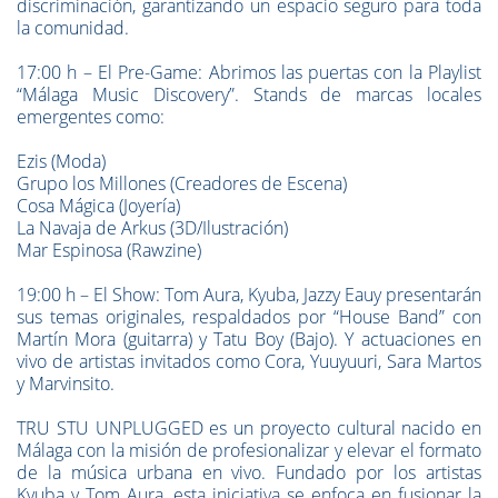
discriminación, garantizando un espacio seguro para toda
la comunidad.
17:00 h – El Pre-Game: Abrimos las puertas con la Playlist
“Málaga Music Discovery”. Stands de marcas locales
emergentes como:
Ezis (Moda)
Grupo los Millones (Creadores de Escena)
Cosa Mágica (Joyería)
La Navaja de Arkus (3D/Ilustración)
Mar Espinosa (Rawzine)
19:00 h – El Show: Tom Aura, Kyuba, Jazzy Eauy presentarán
sus temas originales, respaldados por “House Band” con
Martín Mora (guitarra) y Tatu Boy (Bajo). Y actuaciones en
vivo de artistas invitados como Cora, Yuuyuuri, Sara Martos
y Marvinsito.
TRU STU UNPLUGGED es un proyecto cultural nacido en
Málaga con la misión de profesionalizar y elevar el formato
de la música urbana en vivo. Fundado por los artistas
Kyuba y Tom Aura, esta iniciativa se enfoca en fusionar la