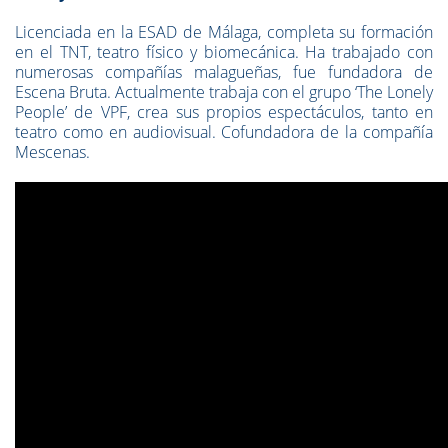
Licenciada en la ESAD de Málaga, completa su formación
en el TNT, teatro físico y biomecánica. Ha trabajado con
numerosas compañías malagueñas, fue fundadora de
Escena Bruta. Actualmente trabaja con el grupo ‘The Lonely
People’ de VPF, crea sus propios espectáculos, tanto en
teatro como en audiovisual. Cofundadora de la compañía
Mescenas.